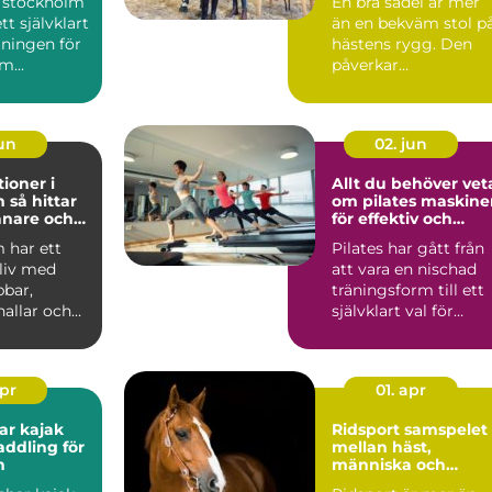
r stockholm
En bra sadel är mer
ett självklart
än en bekväm stol p
räningen för
hästens rygg. Den
...
påverkar
rörelsemönster,
muskelsättning, ...
jun
02. jun
ioner i
Allt du behöver vet
tar
om pilates maskine
ränare och
för effektiv och
skonsam träning
 har ett
Pilates har gått från
sliv med
att vara en nischad
bbar,
träningsform till ett
allar och
självklart val för
gagerade
många som vill bl...
..
apr
01. apr
ar kajak
Ridsport samspelet
addling för
mellan häst,
n
människa och
vardag