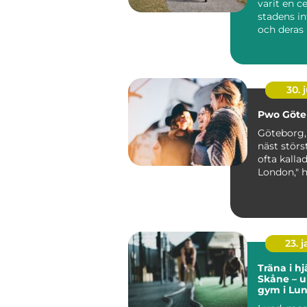
varit en ce
stadens in
och deras
forts&a...
30. j
Pwo Göte
Göteborg,
näst störs
ofta kallad
London," h
haft ...
23. 
Träna i hj
Skåne – 
gym i Lu