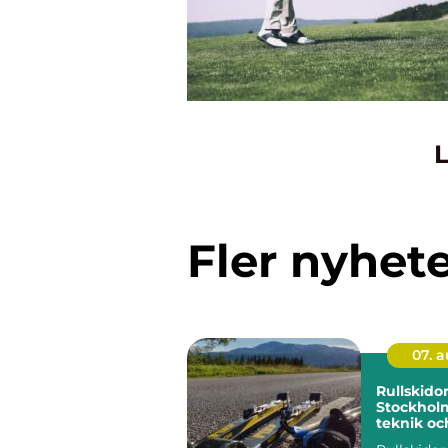
L
Fler nyhet
07. 
Rullskidor
Stockholm
teknik oc
utrustnin