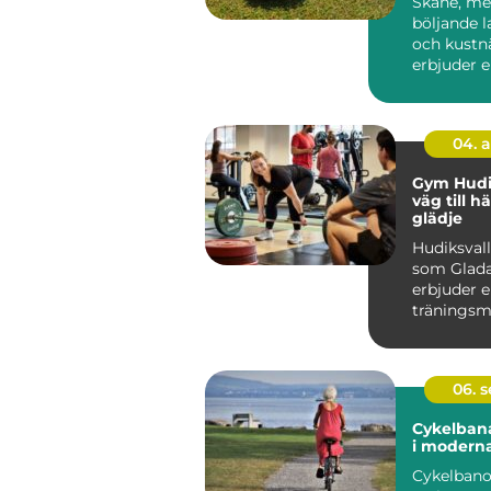
Skåne, me
böljande 
och kustnä
erbjuder 
oöverträf..
04. 
Gym Hudik
väg till h
glädje
Hudiksvall
som Glada
erbjuder 
träningsmö
06. 
Cykelbana
i modern
Cykelbano