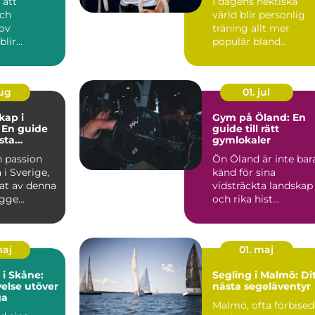
 att
I dagens hektiska
och
värld blir personlig
ov
träning allt mer
blir
populär bland
gheten hos
människor ...
aug
01. jul
kap i
Gym på Öland: En
 En guide
guide till rätt
ästa
gymlokaler
tyr
n passion
Ön Öland är inte bar
i Sverige,
känd för sina
tat av denna
vidsträckta landskap
gge...
och rika hist...
maj
01. maj
 i Skåne:
Segling i Malmö: Di
else utöver
nästa segeläventyr
ga
Malmö, ofta förbise