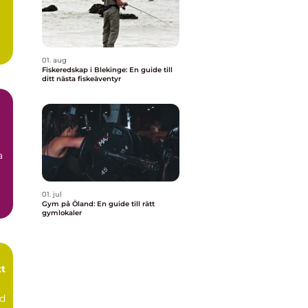
01. aug
Fiskeredskap i Blekinge: En guide till
ditt nästa fiskeäventyr
a
01. jul
Gym på Öland: En guide till rätt
gymlokaler
tt
dd