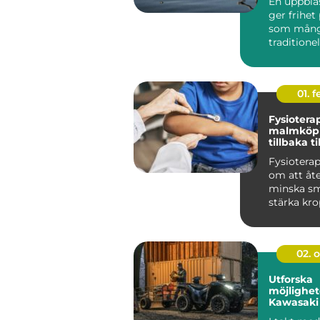
En uppblå
ger frihet 
som mån
traditione
har svårt 
Den...
01. 
Fysioterap
malmköping e
tillbaka t
Fysioterap
om att åte
minska sm
stärka kro
säkert sätt.
02. 
Utforska
möjlighe
Kawasaki