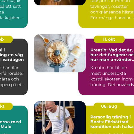
sbar kajak
Ridsport är mer än
på ett sätt
tävlingar, rosetter
ga
och glänsande hästar
lla kajaker
För många handlar
att matcha.
vardagen i stallet
om...
feb
11. okt
i i
Kreatin: Vad det är,
n väg
hur det fungerar o
ill vardagen
hur man använder
det smart
i handlar
Kreatin hör till de
rfå rörelse,
mest undersökta
ärta och
kosttillskotten inom
ppen på ett
träning. Det används
 För ...
av...
okt
06. aug
Personlig träning i
terna med
Borås: Förbättrad
 Mule
kondition och hälsa