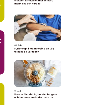
Ridsport samspelet mellan häst,
människa och vardag
å
a
r
01. feb
Fysioterapi i malmköping en väg
tillbaka till vardagen
11. okt
Kreatin: Vad det är, hur det fungerar
och hur man använder det smart