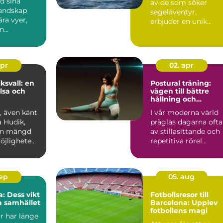
d sina
av de som söker
landskap
segeläventyr,
ra vyer,
erbjuder en unik
en
plattform f...
.
apr
02. apr
svall: en
Postural träning:
älsa och
vägen till bättre
hållning och
minskad smärta
, även känt
I vår moderna värld
 Hudik,
präglas dagarna ofta
en mängd
av stillasittande och
jlighete...
repetitiva rörel...
sep
05. aug
: Dess vikt
Fotbollsresor till
a samhället
Barcelona: Upplev
fotbollens magi
r har länge