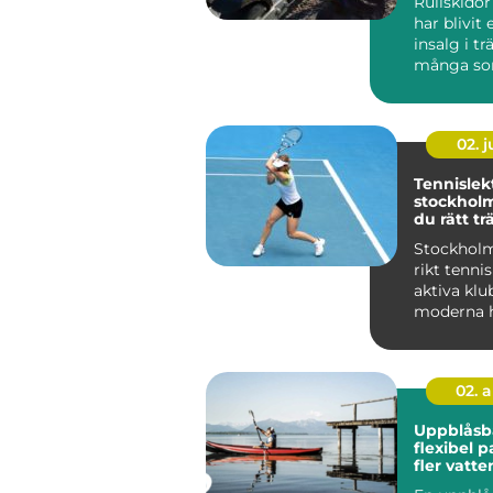
Rullskido
har blivit 
insalg i t
många som
02. 
Tennislekt
stockholm så hit
du rätt t
bana
Stockholm
rikt tenni
aktiva klu
moderna h
många en
tränare. Ut.
02. 
Uppblåsb
flexibel p
fler vatte