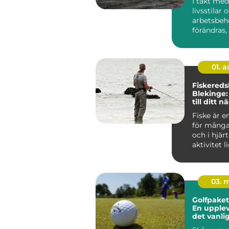
I takt med
livsstilar 
arbetsbeh
förändras, 
mångsidi
medelst...
01. 
Fiskereds
Blekinge:
till ditt n
fiskeäven
Fiske är e
för många 
och i hjär
aktivitet li
03. 
Golfpaket
En upplev
det vanli