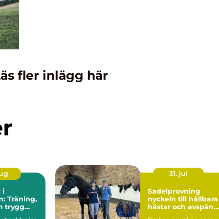
äs fler inlägg här
er
aug
31. jul
 i
Sadelprovning
: Träning,
nyckeln till hållbara
h trygg
hästar och avspänd
g på asfalt
ryttare