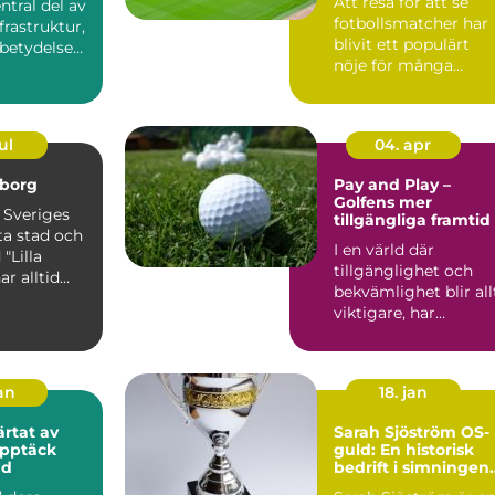
Att resa för att se
ntral del av
fotbollsmatcher har
frastruktur,
blivit ett populärt
 betydelse
nöje för många...
ul
04. apr
borg
Pay and Play –
Golfens mer
 Sveriges
tillgängliga framtid
ta stad och
I en värld där
 "Lilla
tillgänglighet och
ar alltid
bekvämlighet blir all
viktigare, har
konceptet "pay and
play" fra...
jan
18. jan
ärtat av
Sarah Sjöström OS-
upptäck
guld: En historisk
nd
bedrift i simningen
värld