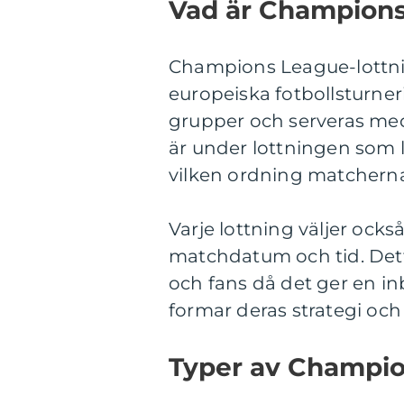
Vad är Champions
Champions League-lottni
europeiska fotbollsturne
grupper och serveras med
är under lottningen som 
vilken ordning matcherna
Varje lottning väljer ock
matchdatum och tid. Dett
och fans då det ger en in
formar deras strategi och
Typer av Champio