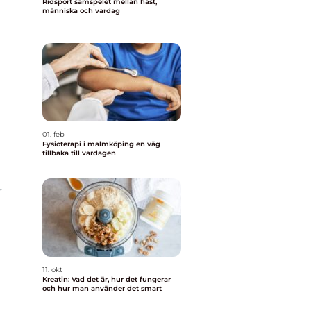
Ridsport samspelet mellan häst,
människa och vardag
01. feb
Fysioterapi i malmköping en väg
tillbaka till vardagen
r
11. okt
Kreatin: Vad det är, hur det fungerar
och hur man använder det smart