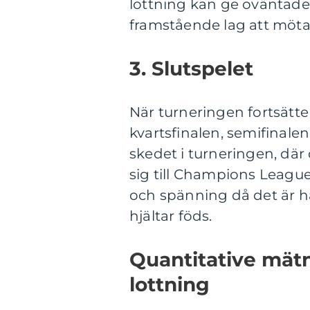
lottning kan ge oväntade
framstående lag att möta 
3. Slutspelet
När turneringen fortsätter
kvartsfinalen, semifinale
skedet i turneringen, dä
sig till Champions Leagu
och spänning då det är hä
hjältar föds.
Quantitative mät
lottning