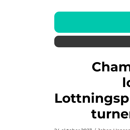
Champions League-
l
Lottningsp
turne