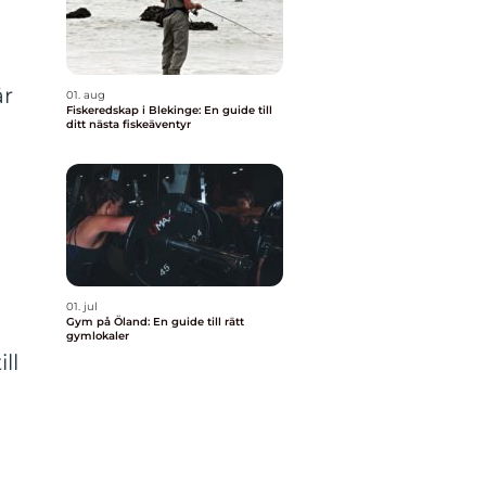
är
01. aug
Fiskeredskap i Blekinge: En guide till
ditt nästa fiskeäventyr
s
01. jul
Gym på Öland: En guide till rätt
gymlokaler
ll