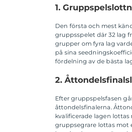
1. Gruppspelslott
Den första och mest kän
gruppsspelet där 32 lag fr
grupper om fyra lag varde
på sina seedningskoefficie
fördelning av de bästa la
2. Åttondelsfinals
Efter gruppspelsfasen går 
åttondelsfinalerna. Åtton
kvalificerade lagen lottas
gruppsegrare lottas mot 