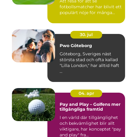
Att resa för att se
fotbollsmatcher har blivit ett
populärt nöje för många...
30. jul
Pwo Göteborg
Göteborg, Sveriges näst
största stad och ofta kallad
"Lilla London," har alltid haft
...
04. apr
Pay and Play – Golfens mer
tillgängliga framtid
I en värld där tillgänglighet
och bekvämlighet blir allt
viktigare, har konceptet "pay
and play" fra...