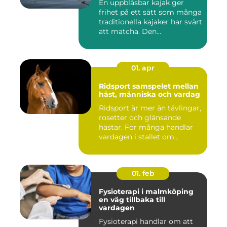
En uppblåsbar kajak ger
frihet på ett sätt som många
traditionella kajaker har svårt
att matcha. Den...
01. apr
Ridsport samspelet mellan
häst, människa och vardag
Ridsport är mer än tävlingar,
rosetter och glänsande
hästar. För många handlar
vardagen i stallet om...
01. feb
Fysioterapi i malmköping
en väg tillbaka till
vardagen
Fysioterapi handlar om att