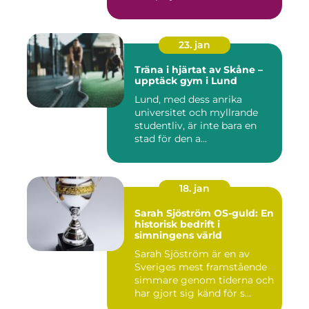
23. jan
Träna i hjärtat av Skåne –
upptäck gym i Lund
Lund, med dess anrika
universitet och myllrande
studentliv, är inte bara en
stad för den a...
18. jan
Sarah Sjöström OS-guld: En
historisk bedrift i
simningens värld
Sarah Sjöström är en av
Sveriges mest framstående
simmare genom tiderna och
har gjort sig känd för s...