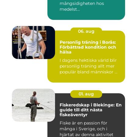
mångsidigheten hos
medelst...
06. aug
Personlig träning i Borås:
Förbättrad kondition och
hälsa
I dagens hektiska värld blir
personlig träning allt mer
populär bland människor ...
01. aug
Fiskeredskap i Blekinge: En
guide till ditt nästa
fiskeäventyr
Fiske är en passion för
många i Sverige, och i
hjärtat av denna aktivitet