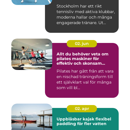
Stockholm har ett rikt
tennisliv med aktiva klubbar,
moderna hallar och många
engagerade tränare. Ut...
02. jun
Allt du behöver veta om
pilates maskiner för
effektiv och skonsam
träning
Pilates har gått från att vara
en nischad träningsform till
ett självklart val för många
som vill bl...
02. apr
Uppblåsbar kajak flexibel
paddling för fler vatten