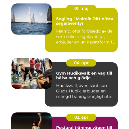
01. maj
Segling i Malmö: Ditt nästa
segeläventyr
Malmö, ofta förbisedd av de
som söker segeläventyr,
erbjuder en unik plattform f...
04. apr
Gym Hudiksvall: en väg till
hälsa och glädje
Hudiksvall, även känt som
Glada Hudik, erbjuder en
mängd träningsmöjlighete...
02. apr
Postural träning: vägen till