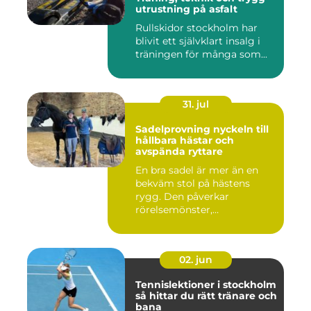
utrustning på asfalt
Rullskidor stockholm har
blivit ett självklart insalg i
träningen för många som...
31. jul
Sadelprovning nyckeln till
hållbara hästar och
avspända ryttare
En bra sadel är mer än en
bekväm stol på hästens
rygg. Den påverkar
rörelsemönster,
muskelsättning, ...
02. jun
Tennislektioner i stockholm
så hittar du rätt tränare och
bana