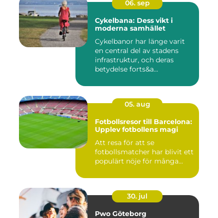
06. sep
Cykelbana: Dess vikt i
moderna samhället
Cykelbanor har länge varit
en central del av stadens
infrastruktur, och deras
betydelse forts&a...
05. aug
Fotbollsresor till Barcelona:
Upplev fotbollens magi
Att resa för att se
fotbollsmatcher har blivit ett
populärt nöje för många...
30. jul
Pwo Göteborg