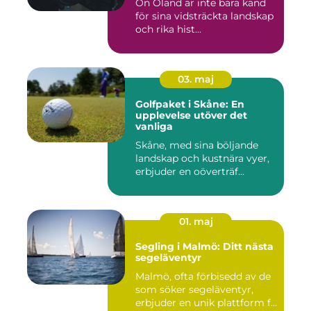
Ön Öland är inte bara känd
för sina vidsträckta landskap
och rika hist...
03. maj
Golfpaket i Skåne: En
upplevelse utöver det
vanliga
Skåne, med sina böljande
landskap och kustnära vyer,
erbjuder en oöverträf...
01. maj
Segling i Malmö: Ditt nästa
segeläventyr
Malmö, ofta förbisedd av de
som söker segeläventyr,
erbjuder en unik plattform f...