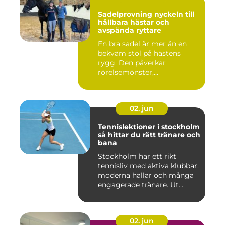
Sadelprovning nyckeln till
hållbara hästar och
avspända ryttare
En bra sadel är mer än en
bekväm stol på hästens
rygg. Den påverkar
rörelsemönster,
muskelsättning, ...
02. jun
Tennislektioner i stockholm
så hittar du rätt tränare och
bana
Stockholm har ett rikt
tennisliv med aktiva klubbar,
moderna hallar och många
engagerade tränare. Ut...
02. jun