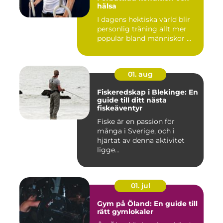
hälsa
I dagens hektiska värld blir
personlig träning allt mer
populär bland människor ...
01. aug
Fiskeredskap i Blekinge: En
guide till ditt nästa
fiskeäventyr
Fiske är en passion för
många i Sverige, och i
hjärtat av denna aktivitet
ligge...
01. jul
Gym på Öland: En guide till
rätt gymlokaler