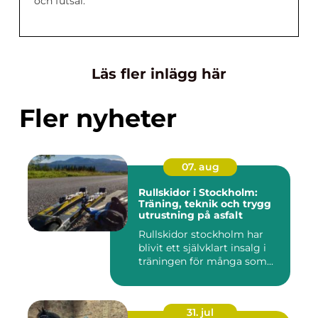
och futsal.
Läs fler inlägg här
Fler nyheter
07. aug
Rullskidor i Stockholm:
Träning, teknik och trygg
utrustning på asfalt
Rullskidor stockholm har
blivit ett självklart insalg i
träningen för många som...
31. jul