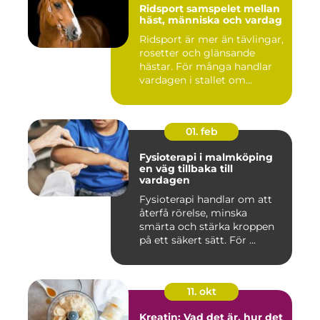
Ridsport samspelet mellan
häst, människa och vardag
Ridsport är mer än tävlingar,
rosetter och glänsande
hästar. För många handlar
vardagen i stallet om...
01. feb
Fysioterapi i malmköping
en väg tillbaka till
vardagen
Fysioterapi handlar om att
återfå rörelse, minska
smärta och stärka kroppen
på ett säkert sätt. För ...
11. okt
Kreatin: Vad det är, hur det