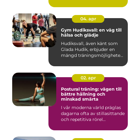
04. apr
Gym Hudiksvall: en väg till
hälsa och glädje
Hudiksvall, även känt som
Glada Hudik, erbjuder en
mängd träningsmöjlighete...
02. apr
Postural träning: vägen till
bättre hållning och
minskad smärta
I vår moderna värld präglas
dagarna ofta av stillasittande
och repetitiva rörel...