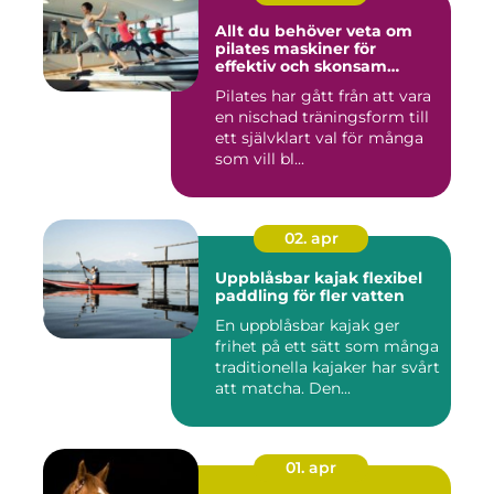
Allt du behöver veta om
pilates maskiner för
effektiv och skonsam
träning
Pilates har gått från att vara
en nischad träningsform till
ett självklart val för många
som vill bl...
02. apr
Uppblåsbar kajak flexibel
paddling för fler vatten
En uppblåsbar kajak ger
frihet på ett sätt som många
traditionella kajaker har svårt
att matcha. Den...
01. apr