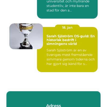
universitet och myllrande
studentliv, är inte bara en
stad för den a...
18. jan
Sarah Sjöström OS-guld: En
historisk bedrift i
simningens värld
Sarah Sjöström är en av
Sveriges mest framstående
simmare genom tiderna och
har gjort sig känd för s...
Adress