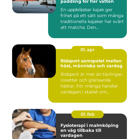
paddling för fler vatten
En uppblåsbar kajak ger
frihet på ett sätt som många
traditionella kajaker har svårt
att matcha. Den...
01. apr
Ridsport samspelet mellan
häst, människa och vardag
Ridsport är mer än tävlingar,
rosetter och glänsande
hästar. För många handlar
vardagen i stallet om...
01. feb
Fysioterapi i malmköping
en väg tillbaka till
vardagen