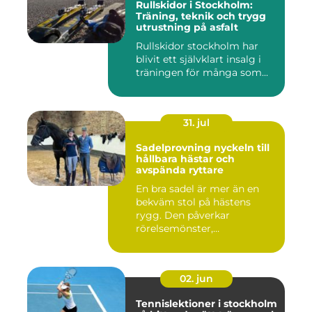
Rullskidor i Stockholm:
Träning, teknik och trygg
utrustning på asfalt
Rullskidor stockholm har
blivit ett självklart insalg i
träningen för många som...
31. jul
Sadelprovning nyckeln till
hållbara hästar och
avspända ryttare
En bra sadel är mer än en
bekväm stol på hästens
rygg. Den påverkar
rörelsemönster,
muskelsättning, ...
02. jun
Tennislektioner i stockholm