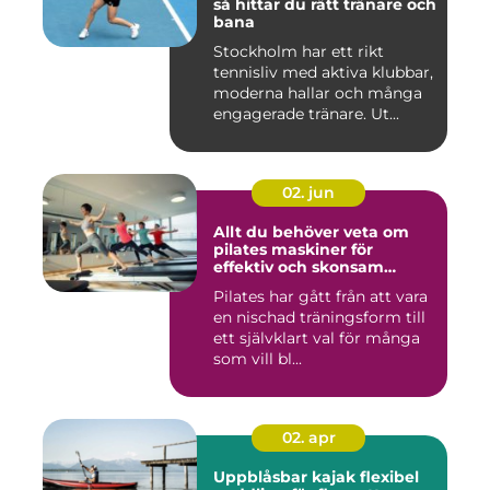
så hittar du rätt tränare och
bana
Stockholm har ett rikt
tennisliv med aktiva klubbar,
moderna hallar och många
engagerade tränare. Ut...
02. jun
Allt du behöver veta om
pilates maskiner för
effektiv och skonsam
träning
Pilates har gått från att vara
en nischad träningsform till
ett självklart val för många
som vill bl...
02. apr
Uppblåsbar kajak flexibel