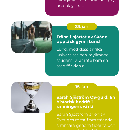
viktigare, har konceptet "pay
and play" fra...
23. jan
Träna i hjärtat av Skåne –
upptäck gym i Lund
Lund, med dess anrika
universitet och myllrande
studentliv, är inte bara en
stad för den a...
18. jan
Sarah Sjöström OS-guld: En
historisk bedrift i
simningens värld
Sarah Sjöström är en av
Sveriges mest framstående
simmare genom tiderna och