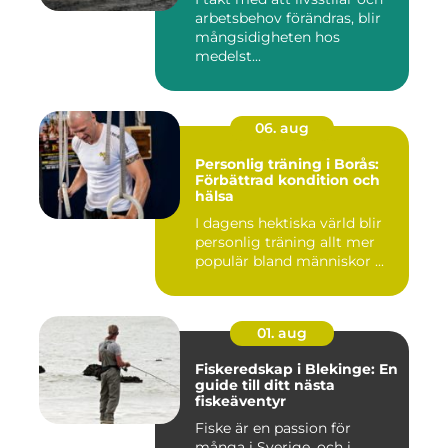
arbetsbehov förändras, blir
mångsidigheten hos
medelst...
06. aug
Personlig träning i Borås:
Förbättrad kondition och
hälsa
I dagens hektiska värld blir
personlig träning allt mer
populär bland människor ...
01. aug
Fiskeredskap i Blekinge: En
guide till ditt nästa
fiskeäventyr
Fiske är en passion för
många i Sverige, och i