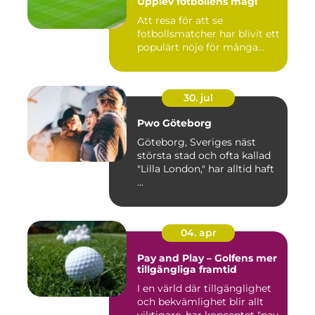
Upplev fotbollens magi
Att resa för att se
fotbollsmatcher har blivit ett
populärt nöje för många...
30. jul
Pwo Göteborg
Göteborg, Sveriges näst
största stad och ofta kallad
"Lilla London," har alltid haft
...
04. apr
Pay and Play – Golfens mer
tillgängliga framtid
I en värld där tillgänglighet
och bekvämlighet blir allt