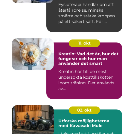
Fysioterapi handlar om att
återfå rörelse, minska
smärta och stärka kroppen
på ett säkert sätt. För ...
11. okt
Kreatin: Vad det är, hur det
fungerar och hur man
använder det smart
Kreatin hör till de mest
undersökta kosttillskotten
inom träning. Det används
av...
02. okt
Utforska möjligheterna
med Kawasaki Mule
I takt med att livsstilar och