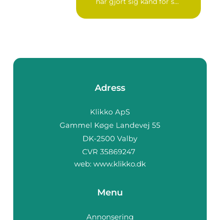
har gjort sig känd för s...
Adress
web:
www.klikko.dk
Menu
Annonsering