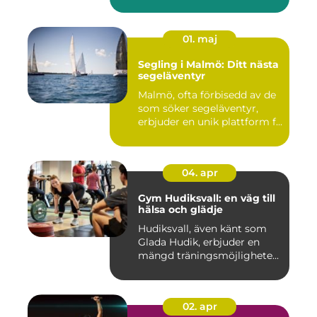
01. maj
Segling i Malmö: Ditt nästa
segeläventyr
Malmö, ofta förbisedd av de
som söker segeläventyr,
erbjuder en unik plattform f...
04. apr
Gym Hudiksvall: en väg till
hälsa och glädje
Hudiksvall, även känt som
Glada Hudik, erbjuder en
mängd träningsmöjlighete...
02. apr