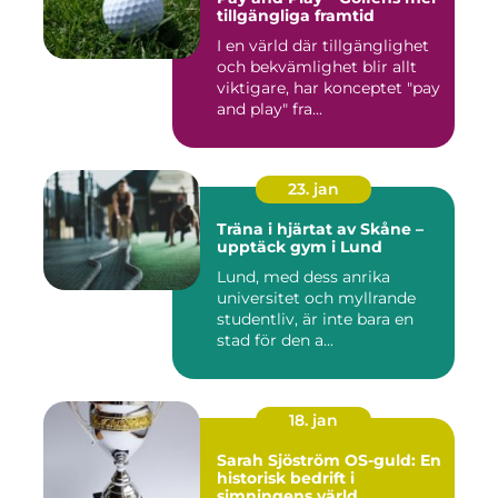
tillgängliga framtid
I en värld där tillgänglighet
och bekvämlighet blir allt
viktigare, har konceptet "pay
and play" fra...
23. jan
Träna i hjärtat av Skåne –
upptäck gym i Lund
Lund, med dess anrika
universitet och myllrande
studentliv, är inte bara en
stad för den a...
18. jan
Sarah Sjöström OS-guld: En
historisk bedrift i
simningens värld