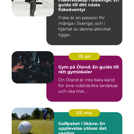
Fiskeredskap i Blekinge: En
guide till ditt nästa
fiskeäventyr
Fiske är en passion för
många i Sverige, och i
hjärtat av denna aktivitet
ligge...
01. jul
Gym på Öland: En guide till
rätt gymlokaler
Ön Öland är inte bara känd
för sina vidsträckta landskap
och rika hist...
03. maj
Golfpaket i Skåne: En
upplevelse utöver det
vanliga