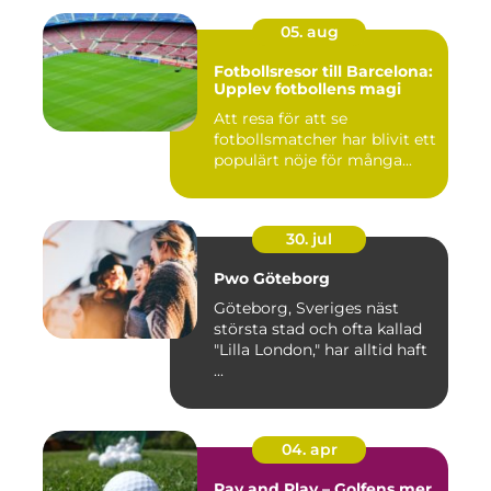
05. aug
Fotbollsresor till Barcelona:
Upplev fotbollens magi
Att resa för att se
fotbollsmatcher har blivit ett
populärt nöje för många...
30. jul
Pwo Göteborg
Göteborg, Sveriges näst
största stad och ofta kallad
"Lilla London," har alltid haft
...
04. apr
Pay and Play – Golfens mer