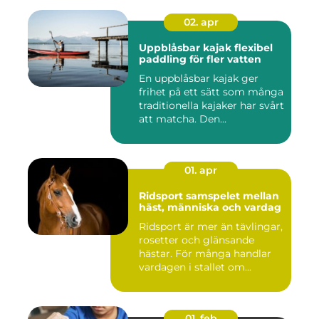
02. apr
Uppblåsbar kajak flexibel
paddling för fler vatten
En uppblåsbar kajak ger
frihet på ett sätt som många
traditionella kajaker har svårt
att matcha. Den...
01. apr
Ridsport samspelet mellan
häst, människa och vardag
Ridsport är mer än tävlingar,
rosetter och glänsande
hästar. För många handlar
vardagen i stallet om...
01. feb