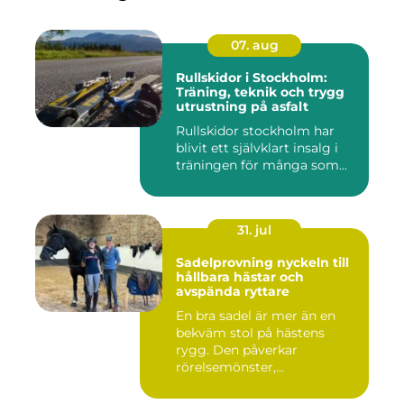
07. aug
Rullskidor i Stockholm:
Träning, teknik och trygg
utrustning på asfalt
Rullskidor stockholm har
blivit ett självklart insalg i
träningen för många som...
31. jul
Sadelprovning nyckeln till
hållbara hästar och
avspända ryttare
En bra sadel är mer än en
bekväm stol på hästens
rygg. Den påverkar
rörelsemönster,
muskelsättning, ...