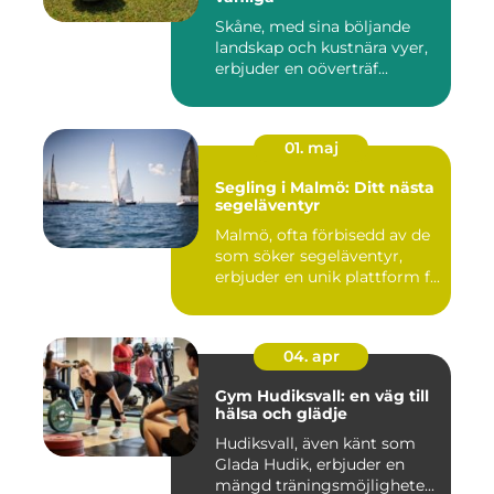
Skåne, med sina böljande
landskap och kustnära vyer,
erbjuder en oöverträf...
01. maj
Segling i Malmö: Ditt nästa
segeläventyr
Malmö, ofta förbisedd av de
som söker segeläventyr,
erbjuder en unik plattform f...
04. apr
Gym Hudiksvall: en väg till
hälsa och glädje
Hudiksvall, även känt som
Glada Hudik, erbjuder en
mängd träningsmöjlighete...