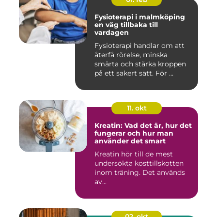
Fysioterapi i malmköping
en väg tillbaka till
vardagen
Fysioterapi handlar om att
återfå rörelse, minska
smärta och stärka kroppen
på ett säkert sätt. För ...
11. okt
Kreatin: Vad det är, hur det
fungerar och hur man
använder det smart
Kreatin hör till de mest
undersökta kosttillskotten
inom träning. Det används
av...
02. okt