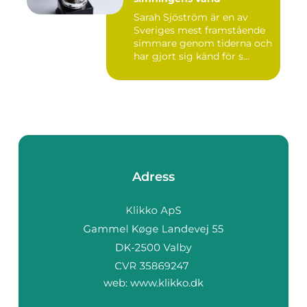
Sarah Sjöström är en av
Sveriges mest framstående
simmare genom tiderna och
har gjort sig känd för s...
Adress
web:
www.klikko.dk