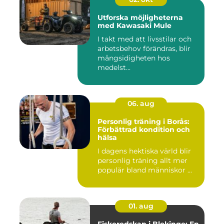
Utforska möjligheterna
med Kawasaki Mule
I takt med att livsstilar och
arbetsbehov förändras, blir
mångsidigheten hos
medelst...
06. aug
Personlig träning i Borås:
Förbättrad kondition och
hälsa
I dagens hektiska värld blir
personlig träning allt mer
populär bland människor ...
01. aug