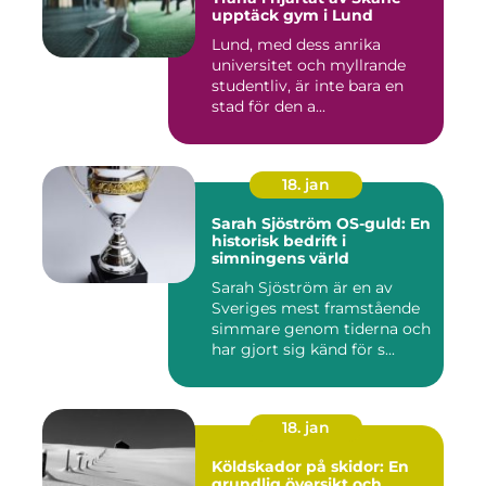
upptäck gym i Lund
Lund, med dess anrika
universitet och myllrande
studentliv, är inte bara en
stad för den a...
18. jan
Sarah Sjöström OS-guld: En
historisk bedrift i
simningens värld
Sarah Sjöström är en av
Sveriges mest framstående
simmare genom tiderna och
har gjort sig känd för s...
18. jan
Köldskador på skidor: En
grundlig översikt och