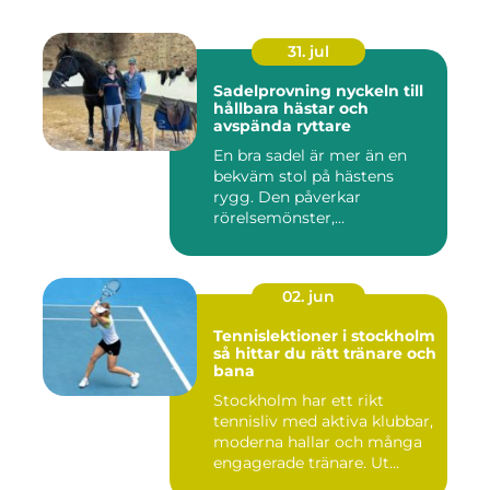
31. jul
Sadelprovning nyckeln till
hållbara hästar och
avspända ryttare
En bra sadel är mer än en
bekväm stol på hästens
rygg. Den påverkar
rörelsemönster,
muskelsättning, ...
02. jun
Tennislektioner i stockholm
så hittar du rätt tränare och
bana
Stockholm har ett rikt
tennisliv med aktiva klubbar,
moderna hallar och många
engagerade tränare. Ut...