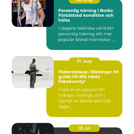
Personlig träning i Borås:
Förbättrad kondition och
hälsa
I dagens hektiska värld blir
personlig träning allt mer
populär bland människor ...
01. aug
Fiskeredskap i Blekinge: En
guide till ditt nästa
fiskeäventyr
Fiske är en passion för
många i Sverige, och i
hjärtat av denna aktivitet
ligge...
01. jul