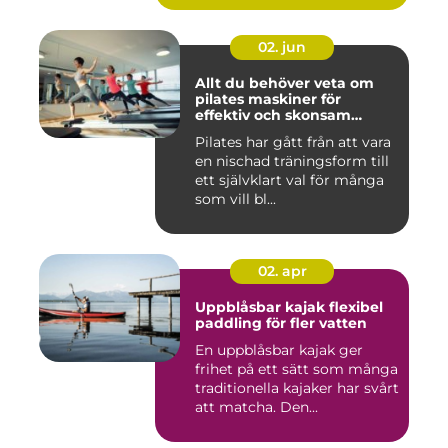
02. jun
Allt du behöver veta om
pilates maskiner för
effektiv och skonsam
träning
Pilates har gått från att vara
en nischad träningsform till
ett självklart val för många
som vill bl...
02. apr
Uppblåsbar kajak flexibel
paddling för fler vatten
En uppblåsbar kajak ger
frihet på ett sätt som många
traditionella kajaker har svårt
att matcha. Den...