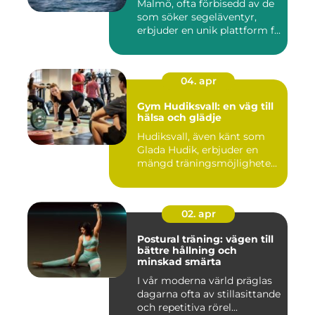
Malmö, ofta förbisedd av de
som söker segeläventyr,
erbjuder en unik plattform f...
04. apr
Gym Hudiksvall: en väg till
hälsa och glädje
Hudiksvall, även känt som
Glada Hudik, erbjuder en
mängd träningsmöjlighete...
02. apr
Postural träning: vägen till
bättre hållning och
minskad smärta
I vår moderna värld präglas
dagarna ofta av stillasittande
och repetitiva rörel...