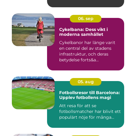
06. sep
Cykelbana: Dess vikt i
moderna samhället
Cykelbanor har länge varit
en central del av stadens
infrastruktur, och deras
betydelse forts&a...
05. aug
Fotbollsresor till Barcelona:
Upplev fotbollens magi
Att resa för att se
fotbollsmatcher har blivit ett
populärt nöje för många...