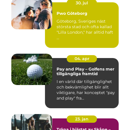
30. jul
Pwo Göteborg
Göteborg, Sveriges näst
största stad och ofta kallad
"Lilla London," har alltid haft
...
04. apr
Pay and Play – Golfens mer
tillgängliga framtid
I en värld där tillgänglighet
och bekvämlighet blir allt
viktigare, har konceptet "pay
and play" fra...
23. jan
Träna i hjärtat av Skåne –