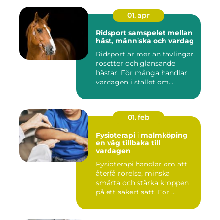
01. apr
Ridsport samspelet mellan
häst, människa och vardag
Ridsport är mer än tävlingar,
rosetter och glänsande
hästar. För många handlar
vardagen i stallet om...
01. feb
Fysioterapi i malmköping
en väg tillbaka till
vardagen
Fysioterapi handlar om att
återfå rörelse, minska
smärta och stärka kroppen
på ett säkert sätt. För ...