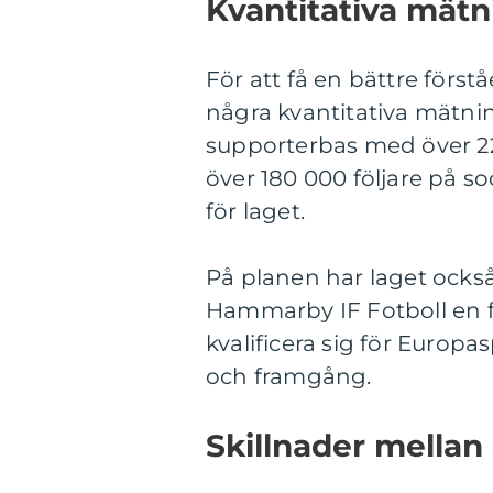
Kvantitativa mät
För att få en bättre först
några kvantitativa mätni
supporterbas med över 
över 180 000 följare på soc
för laget.
På planen har laget också
Hammarby IF Fotboll en fj
kvalificera sig för Europas
och framgång.
Skillnader mellan