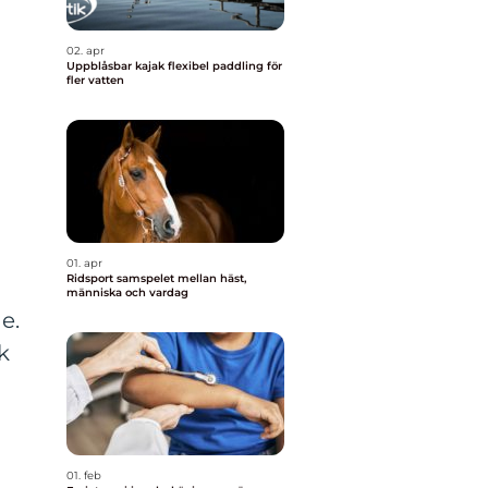
02. apr
Uppblåsbar kajak flexibel paddling för
r
fler vatten
01. apr
Ridsport samspelet mellan häst,
människa och vardag
e.
k
01. feb