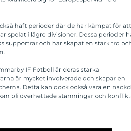
ckså haft perioder där de har kämpat för at
ar spelat i lägre divisioner. Dessa perioder h
 supportrar och har skapat en stark tro oc
n.
marby IF Fotboll är deras starka
rarna är mycket involverade och skapar en
herna. Detta kan dock också vara en nackd
t kan bli överhettade stämningar och konflikt