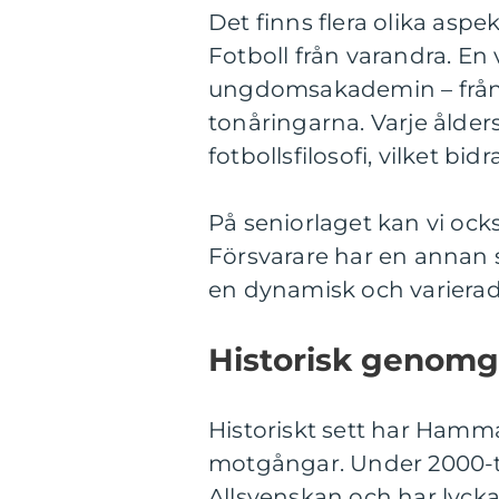
Det finns flera olika aspe
Fotboll från varandra. En
ungdomsakademin – från de
tonåringarna. Varje ålde
fotbollsfilosofi, vilket bid
På seniorlaget kan vi ocks
Försvarare har en annan sp
en dynamisk och varierad 
Historisk genomg
Historiskt sett har Hamm
motgångar. Under 2000-ta
Allsvenskan och har lyckat