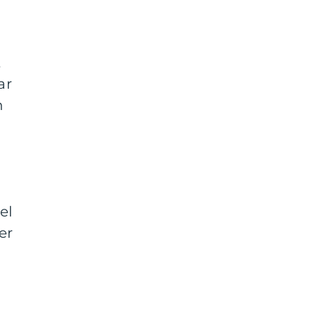
t
ar
h
el
er