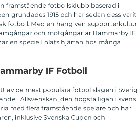
n framstående fotbollsklubb baserad i
ben grundades 1915 och har sedan dess varit
sk fotboll. Med en hängiven supporterkultu
 framgångar och motgångar är Hammarby IF
ar en speciell plats hjärtan hos många
Hammarby IF Fotboll
t av de mest populära fotbollslagen i Sverig
ande i Allsvenskan, den högsta ligan i svens
toria med flera framstående spelare och har
 åren, inklusive Svenska Cupen och