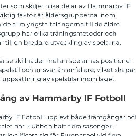
kter som skiljer olika delar av Hammarby IF
 viktig faktor är åldersgrupperna inom
 allra yngsta talangerna till de äldre
rsgrupp har olika träningsmetoder och
rar till en bredare utveckling av spelarna.
å se skillnader mellan spelarnas positioner.
elstil och ansvar än anfallare, vilket skapar
uppsättning av spelstilar inom laget.
ång av Hammarby IF Fotboll
arby IF Fotboll upplevt både framgångar oc
let har klubben haft flera säsonger i
s kvalificera sig för Europaspel vid flera