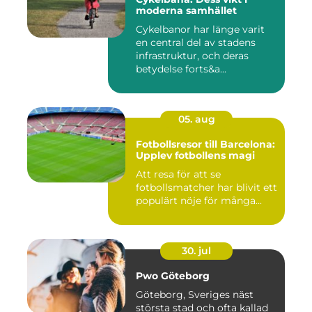
moderna samhället
Cykelbanor har länge varit
en central del av stadens
infrastruktur, och deras
betydelse forts&a...
05. aug
Fotbollsresor till Barcelona:
Upplev fotbollens magi
Att resa för att se
fotbollsmatcher har blivit ett
populärt nöje för många...
30. jul
Pwo Göteborg
Göteborg, Sveriges näst
största stad och ofta kallad