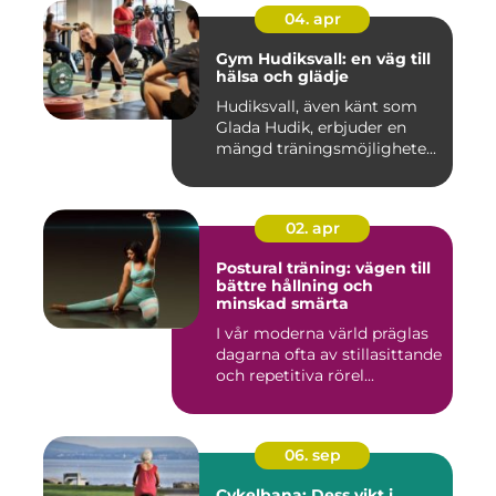
04. apr
Gym Hudiksvall: en väg till
hälsa och glädje
Hudiksvall, även känt som
Glada Hudik, erbjuder en
mängd träningsmöjlighete...
02. apr
Postural träning: vägen till
bättre hållning och
minskad smärta
I vår moderna värld präglas
dagarna ofta av stillasittande
och repetitiva rörel...
06. sep
Cykelbana: Dess vikt i