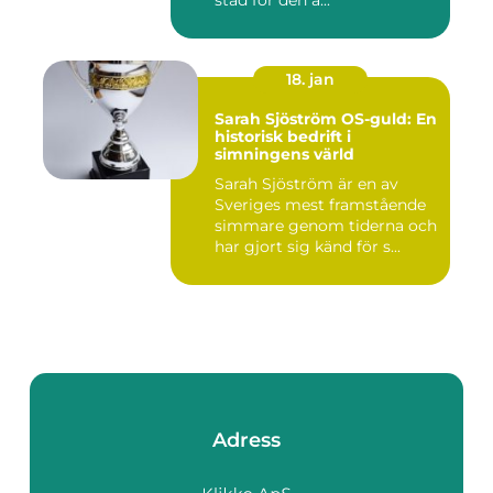
stad för den a...
18. jan
Sarah Sjöström OS-guld: En
historisk bedrift i
simningens värld
Sarah Sjöström är en av
Sveriges mest framstående
simmare genom tiderna och
har gjort sig känd för s...
Adress