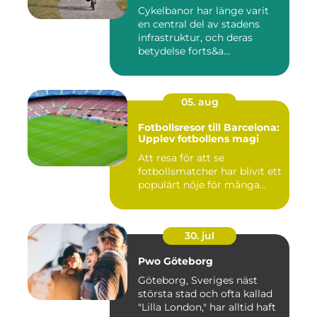
Cykelbanor har länge varit
en central del av stadens
infrastruktur, och deras
betydelse forts&a...
05. aug
Fotbollsresor till Barcelona:
Upplev fotbollens magi
Att resa för att se
fotbollsmatcher har blivit ett
populärt nöje för många...
30. jul
Pwo Göteborg
Göteborg, Sveriges näst
största stad och ofta kallad
"Lilla London," har alltid haft