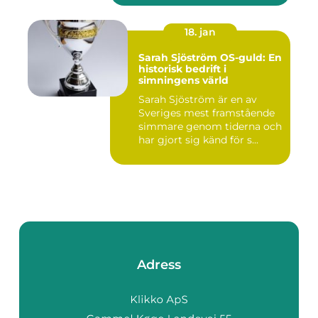
18. jan
Sarah Sjöström OS-guld: En
historisk bedrift i
simningens värld
Sarah Sjöström är en av
Sveriges mest framstående
simmare genom tiderna och
har gjort sig känd för s...
Adress