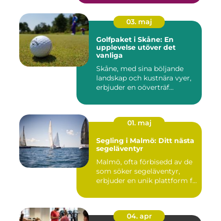
03. maj
Golfpaket i Skåne: En
upplevelse utöver det
vanliga
Skåne, med sina böljande
landskap och kustnära vyer,
erbjuder en oöverträf...
01. maj
Segling i Malmö: Ditt nästa
segeläventyr
Malmö, ofta förbisedd av de
som söker segeläventyr,
erbjuder en unik plattform f...
04. apr