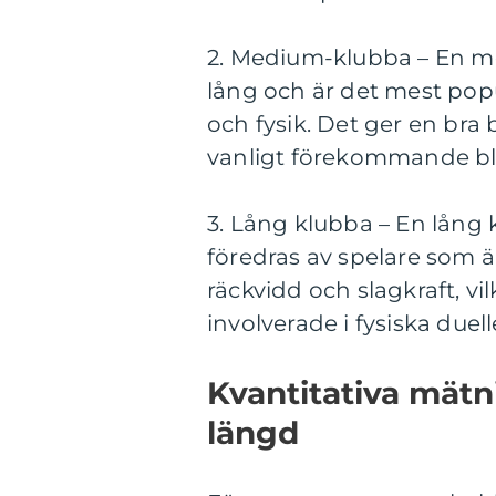
2. Medium-klubba – En me
lång och är det mest popu
och fysik. Det ger en bra
vanligt förekommande bla
3. Lång klubba – En lång 
föredras av spelare som ä
räckvidd och slagkraft, vil
involverade i fysiska duel
Kvantitativa mät
längd