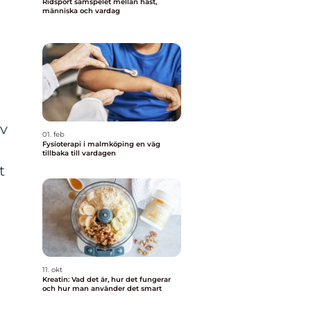
Ridsport samspelet mellan häst,
människa och vardag
av
01. feb
Fysioterapi i malmköping en väg
tillbaka till vardagen
t
11. okt
Kreatin: Vad det är, hur det fungerar
och hur man använder det smart