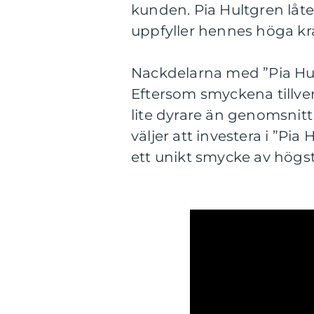
kunden. Pia Hultgren låt
uppfyller hennes höga krav
Nackdelarna med ”Pia Hult
Eftersom smyckena tillver
lite dyrare än genomsni
väljer att investera i ”Pia
ett unikt smycke av högsta