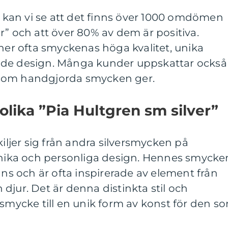
kan vi se att det finns över 1000 omdömen
r” och att över 80% av dem är positiva.
r ofta smyckenas höga kvalitet, unika
nde design. Många kunder uppskattar också
som handgjorda smycken ger.
olika ”Pia Hultgren sm silver”
kiljer sig från andra silversmycken på
ika och personliga design. Hennes smycke
ans och är ofta inspirerade av element från
djur. Det är denna distinkta stil och
 smycke till en unik form av konst för den s