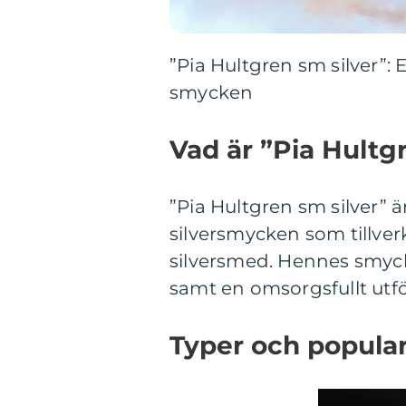
”Pia Hultgren sm silver”:
smycken
Vad är ”Pia Hultg
”Pia Hultgren sm silver” 
silversmycken som tillver
silversmed. Hennes smyck
samt en omsorgsfullt utf
Typer och popular