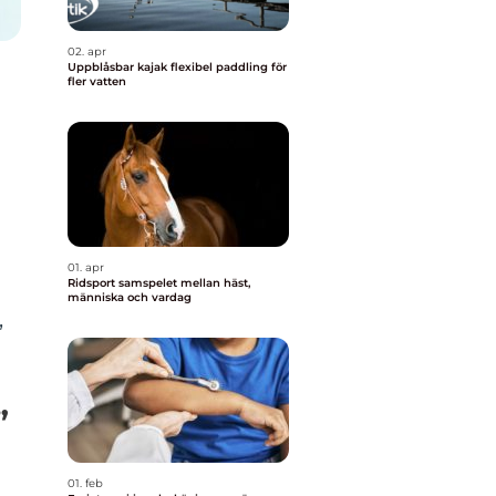
02. apr
Uppblåsbar kajak flexibel paddling för
fler vatten
01. apr
Ridsport samspelet mellan häst,
människa och vardag
,
”
01. feb