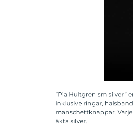
”Pia Hultgren sm silver” 
inklusive ringar, halsba
manschettknappar. Varje s
äkta silver.