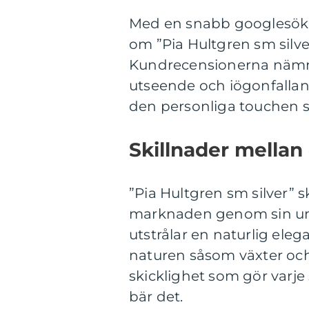
Med en snabb googlesök 
om ”Pia Hultgren sm silve
Kundrecensionerna nämne
utseende och iögonfalla
den personliga touchen 
Skillnader mellan 
”Pia Hultgren sm silver” s
marknaden genom sin un
utstrålar en naturlig eleg
naturen såsom växter och 
skicklighet som gör varje
bär det.