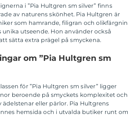
gnerna i ”Pia Hultgren sm silver” finns
rade av naturens skönhet. Pia Hultgren är
niker som hamrande, filigran och olikfärgni
s unika utseende. Hon använder också
 att sätta extra prägel på smyckena.
ningar om ”Pia Hultgren sm
assen för ”Pia Hultgren sm silver” ligger
onor beroende på smyckets komplexitet och
ädelstenar eller pärlor. Pia Hultgrens
nnes hemsida och i utvalda butiker runt om