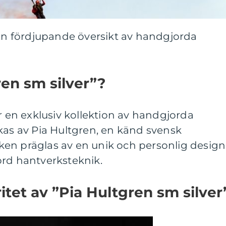
 En fördjupande översikt av handgjorda
ren sm silver”?
är en exklusiv kollektion av handgjorda
kas av Pia Hultgren, en känd svensk
en präglas av en unik och personlig design
örd hantverksteknik.
itet av ”Pia Hultgren sm silver