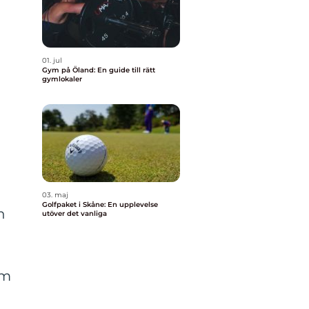
01. jul
Gym på Öland: En guide till rätt
gymlokaler
03. maj
Golfpaket i Skåne: En upplevelse
n
utöver det vanliga
om