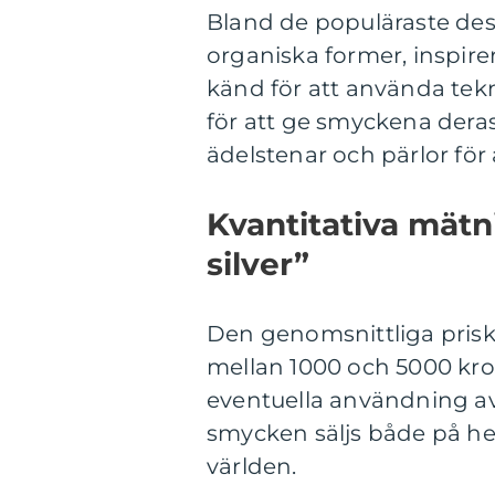
Bland de populäraste desi
organiska former, inspire
känd för att använda tek
för att ge smyckena dera
ädelstenar och pärlor för
Kvantitativa mät
silver”
Den genomsnittliga priskl
mellan 1000 och 5000 kr
eventuella användning av 
smycken säljs både på he
världen.