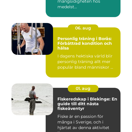
mångsidigheten hos
medelst...
06. aug
Personlig träning i Borås:
Förbättrad kondition och
hälsa
I dagens hektiska värld blir
personlig träning allt mer
populär bland människor ...
01. aug
Fiskeredskap i Blekinge: En
guide till ditt nästa
fiskeäventyr
Fiske är en passion för
många i Sverige, och i
hjärtat av denna aktivitet