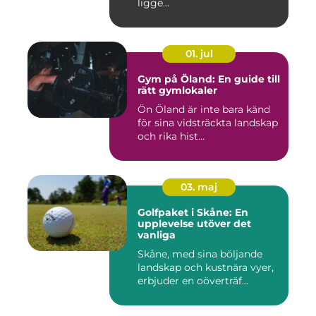
ligge...
01. jul
Gym på Öland: En guide till
rätt gymlokaler
Ön Öland är inte bara känd
för sina vidsträckta landskap
och rika hist...
03. maj
Golfpaket i Skåne: En
upplevelse utöver det
vanliga
Skåne, med sina böljande
landskap och kustnära vyer,
erbjuder en oöverträf...