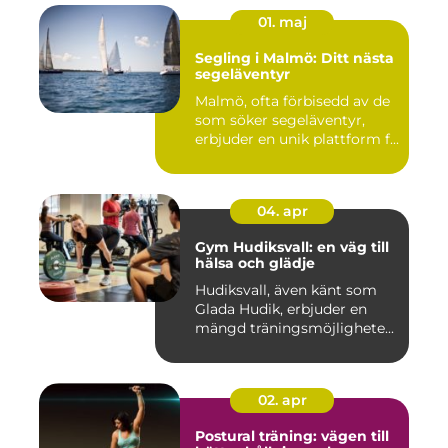
01. maj
Segling i Malmö: Ditt nästa
segeläventyr
Malmö, ofta förbisedd av de
som söker segeläventyr,
erbjuder en unik plattform f...
04. apr
Gym Hudiksvall: en väg till
hälsa och glädje
Hudiksvall, även känt som
Glada Hudik, erbjuder en
mängd träningsmöjlighete...
02. apr
Postural träning: vägen till