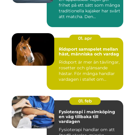
frihet på ett sätt som många
traditionella kajaker har svårt
att matcha. Den...
01. apr
Ridsport samspelet mellan
häst, människa och vardag
Ridsport är mer än tävlingar,
rosetter och glänsande
hästar. För många handlar
vardagen i stallet om...
01. feb
Fysioterapi i malmköping
en väg tillbaka till
vardagen
Fysioterapi handlar om att