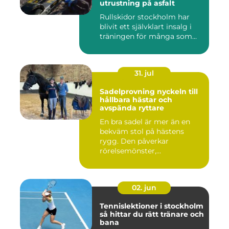
utrustning på asfalt
Rullskidor stockholm har
blivit ett självklart insalg i
träningen för många som...
31. jul
Sadelprovning nyckeln till
hållbara hästar och
avspända ryttare
En bra sadel är mer än en
bekväm stol på hästens
rygg. Den påverkar
rörelsemönster,
muskelsättning, ...
02. jun
Tennislektioner i stockholm
så hittar du rätt tränare och
bana