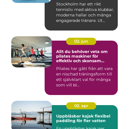
Stockholm har ett rikt
tennisliv med aktiva klubbar,
moderna hallar och många
engagerade tränare. Ut...
02. jun
Allt du behöver veta om
pilates maskiner för
effektiv och skonsam
träning
Pilates har gått från att vara
en nischad träningsform till
ett självklart val för många
som vill bl...
02. apr
Uppblåsbar kajak flexibel
paddling för fler vatten
En uppblåsbar kajak ger