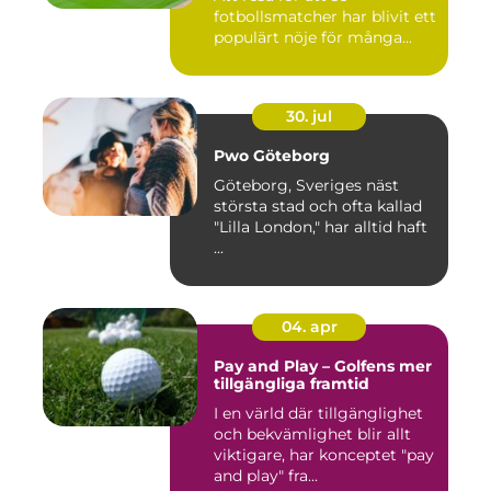
fotbollsmatcher har blivit ett
populärt nöje för många...
30. jul
Pwo Göteborg
Göteborg, Sveriges näst
största stad och ofta kallad
"Lilla London," har alltid haft
...
04. apr
Pay and Play – Golfens mer
tillgängliga framtid
I en värld där tillgänglighet
och bekvämlighet blir allt
viktigare, har konceptet "pay
and play" fra...