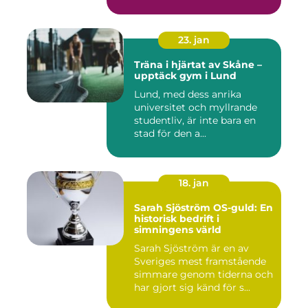
23. jan
Träna i hjärtat av Skåne –
upptäck gym i Lund
Lund, med dess anrika
universitet och myllrande
studentliv, är inte bara en
stad för den a...
18. jan
Sarah Sjöström OS-guld: En
historisk bedrift i
simningens värld
Sarah Sjöström är en av
Sveriges mest framstående
simmare genom tiderna och
har gjort sig känd för s...