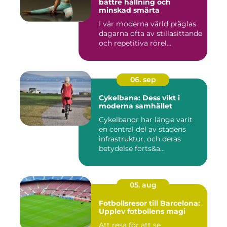
bättre hållning och
minskad smärta
I vår moderna värld präglas
dagarna ofta av stillasittande
och repetitiva rörel...
06. sep
Cykelbana: Dess vikt i
moderna samhället
Cykelbanor har länge varit
en central del av stadens
infrastruktur, och deras
betydelse forts&a...
05. aug
Fotbollsresor till Barcelona:
Upplev fotbollens magi
Att resa för att se