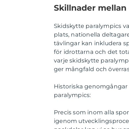
Skillnader mellan 
Skidskytte paralympics var
plats, nationella deltaga
tävlingar kan inkludera s
för idrottarna och det to
varje skidskytte paralymp
ger mångfald och överrask
Historiska genomgångar a
paralympics:
Precis som inom alla spor
igenom utvecklingsproce