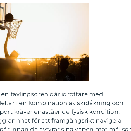
 en tävlingsgren där idrottare med
eltar i en kombination av skidåkning och
port kräver enastående fysisk kondition,
grannhet för att framgångsrikt navigera
r innan de avfyrar sina vapen mot mål s