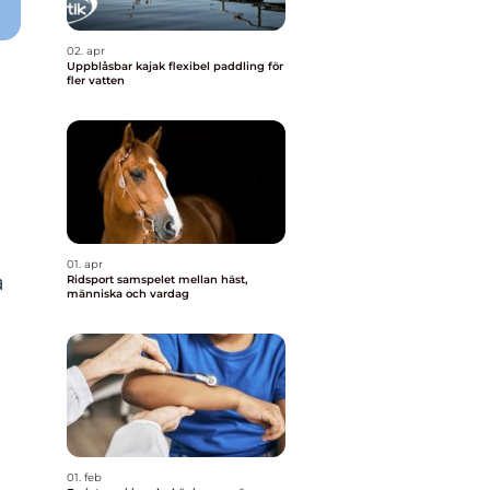
02. apr
Uppblåsbar kajak flexibel paddling för
fler vatten
01. apr
a
Ridsport samspelet mellan häst,
människa och vardag
01. feb