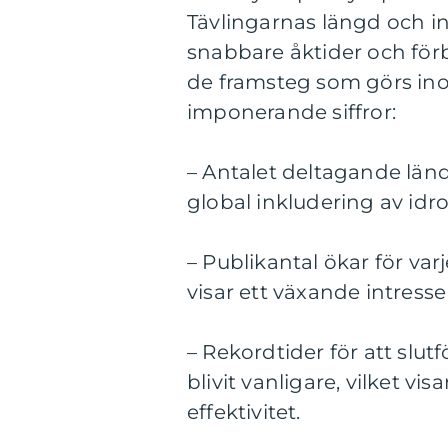
Tävlingarnas längd och int
snabbare åktider och förbä
de framsteg som görs inom
imponerande siffror:
– Antalet deltagande lände
global inkludering av id
– Publikantal ökar för va
visar ett växande intresse
– Rekordtider för att slut
blivit vanligare, vilket v
effektivitet.