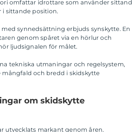
gori omfattar idrottare som använder sittan
i sittande position.
er med synnedsättning erbjuds synskytte. En
taren genom spåret via en hörlur och
hör ljudsignalen för målet.
egna tekniska utmaningar och regelsystem,
e mångfald och bredd i skidskytte
ingar om skidskytte
ar utvecklats markant genom åren.